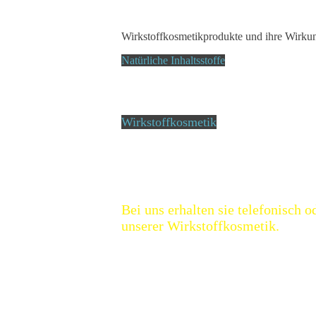
Wirkstoffkosmetikprodukte und ihre Wirkun
Natürliche Inhaltsstoffe
Wir nutzen kaltgepresste Bio-Wirkölen ergä
Wirkkonzentration und konservieren aussch
Wirkstoffkosmetik
Unsere Kosmetik erfüllt Allerhöchste Ans
zu ermöglichen, sind wir konsequent beim E
Bei uns erhalten sie telefonisch 
unserer Wirkstoffkosmetik.
Für mehr Inform
ationen können Sie uns ger
info@bianka-hausruckinger.de