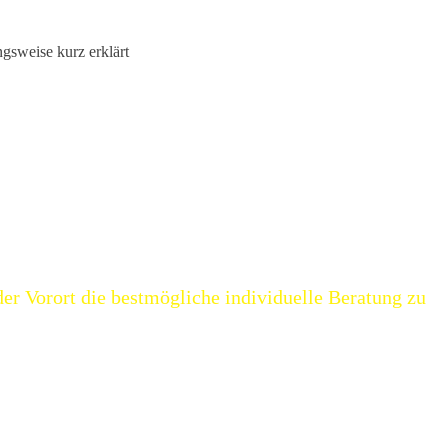
gsweise kurz erklärt
nzen diese mit ausgeklügelten Wirkstoffen in ihrer optimalen
ließlich mit den für Bio-Kosmetika zugelassenen Konservierungsstoffe
prüche. Um Ihnen und Ihrer Haut ein Optimum an Pflege und Wirksamke
insatz von reinen Wirkstoffen.
oder Vorort die bestmögliche individuelle Beratung zu
ne telefonisch oder per E-Mail kontaktieren.