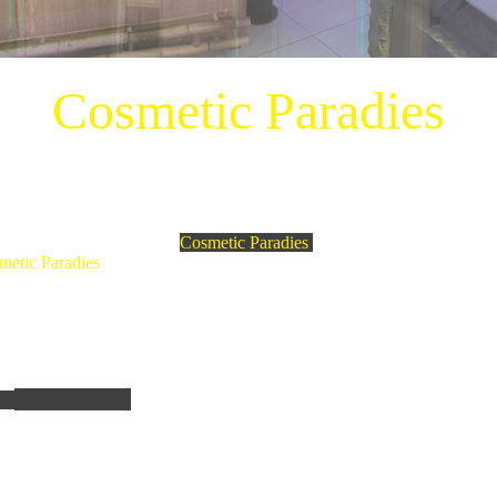
Cosmetic Paradies
langen, gehen sie oben in der Leiste auf Shop und klicken weiter unte
in unserem Kosmetikstudio
Cosmetic Paradies
in Mannheim, diese tolle
metic Paradies
,
sind Vertriebspartner der Firma
Relight Delight und
 in Mannheim aus auch
Kunden in ganz Europa
.
den unter anderem
Behandlungen wie Microneedling, Dermaplaning, B
 bei uns seit dem 15.02.2023 bieten wir Bio Microneedling an. Gern
abine mit Relight Delight Produkte.
dige Schadstoffe, noch unnötige Füllstoffe. Das heißt, es erfolgt
onell beeinflussenden oder toxischen Substanzen, aggressiven
ten von Mineral bzw. Erdölen.