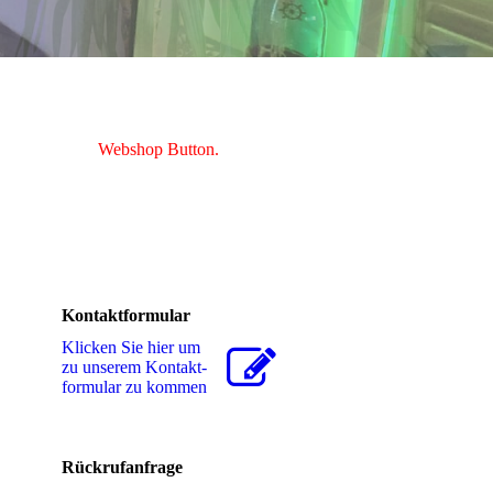
n dann auf den
Webshop Button.
Kontaktformular
B-
e
Klicken Sie hier um
zu unserem Kon­takt­
for­mu­lar zu kommen
Rückrufanfrage