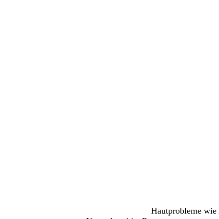
Design ohne Titel (2)
Überzeuge dich selbst, erfahre ,
grundlegende
Hautprobleme wie 