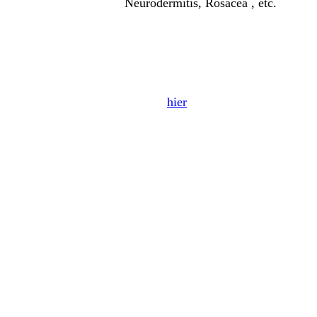
Neurodermitis, Rosacea , etc.
loswer
Gerne zeigen wir dir wie du deine
unseren Produkten gesund und schad
pflegen kannst.
Klicke
hier
für eine unverbindliche 
schriftliche Anfrage für ein Beratun