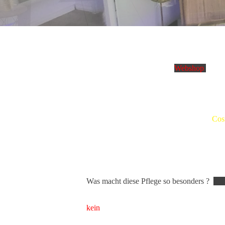
Um in unseren
Webshop
zu ge
Aus tiefster Überzeugung vertreiben wir 
Wirkstoffkosmetik.
Wir, das Team vom
Cos
beliefern von unserem Cosmetic Studio
In unserem Studio bieten wir unseren Kun
Glow und Microdermaprassion an. Ganz neu
verwöhnen wir unsere Kunden auch in der K
Was macht diese Pflege so besonders
?
Die Wirkstoffkosmetik enthält weder fragwür
kein
Einsatz von Glycerin, Silikonen, horm
Waschtensiden, Mikroplastik und allen Ar