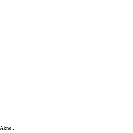
 wie du
Akne ,